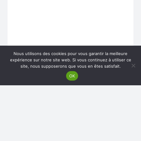
Nous utilisons des cookies pour vous garantir la meilleure
expérience sur notre site web. Si vous continuez à utiliser ce
site, nous supposerons que vous en êtes satisfait.
OK
LE MASTER ECPC FÊTE SES 15
ANS !
28 novembre 2019